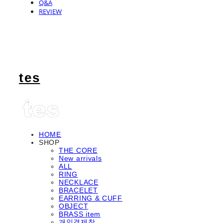
Q&A
REVIEW
tes
HOME
SHOP
THE CORE
New arrivals
ALL
RING
NECKLACE
BRACELET
EARRING & CUFF
OBJECT
BRASS item
개인결제창