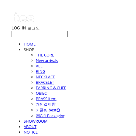
LOG IN
로그인
HOME
SHOP
THE CORE
New arrivals
ALL
RING
NECKLACE
BRACELET
EARRING & CUFF
OBJECT
BRASS item
개인결제창
커플링 best💍
💌Gift Packaging
SHOWROOM
ABOUT
NOTICE