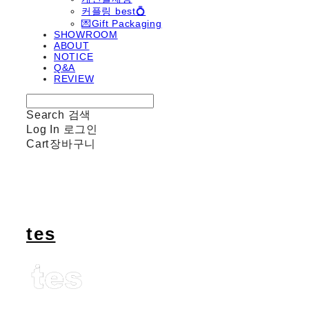
커플링 best💍
💌Gift Packaging
SHOWROOM
ABOUT
NOTICE
Q&A
REVIEW
Search
검색
Log In
로그인
Cart
장바구니
tes